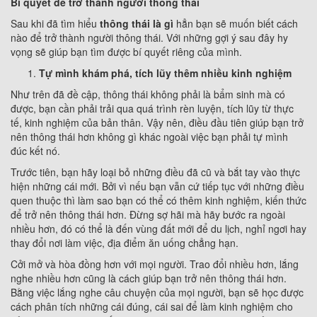
Bí quyết để trở thành người thông thái
Sau khi đã tìm hiểu
thông thái là gì
hẳn bạn sẽ muốn biết cách
nào để trở thành người thông thái. Với những gợi ý sau đây hy
vọng sẽ giúp bạn tìm được bí quyết riêng của mình.
Tự mình khám phá, tích lũy thêm nhiều kinh nghiệm
Như trên đã đề cập, thông thái không phải là bẩm sinh mà có
được, bạn cần phải trải qua quá trình rèn luyện, tích lũy từ thực
tế, kinh nghiệm của bản thân. Vậy nên, điều đầu tiên giúp bạn trở
nên thông thái hơn không gì khác ngoài việc bạn phải tự mình
đúc kết nó.
Trước tiên, bạn hãy loại bỏ những điều đã cũ và bắt tay vào thực
hiện những cái mới. Bởi vì nếu bạn vẫn cứ tiếp tục với những điều
quen thuộc thì làm sao bạn có thể có thêm kinh nghiệm, kiến thức
để trở nên thông thái hơn. Đừng sợ hãi mà hãy bước ra ngoài
nhiều hơn, đó có thể là đến vùng đất mới để du lịch, nghỉ ngơi hay
thay đổi nơi làm việc, địa điểm ăn uống chẳng hạn.
Cởi mở và hòa đồng hơn với mọi người. Trao đổi nhiều hơn, lắng
nghe nhiều hơn cũng là cách giúp bạn trở nên thông thái hơn.
Bằng việc lắng nghe câu chuyện của mọi người, bạn sẽ học được
cách phân tích những cái đúng, cái sai để làm kinh nghiệm cho