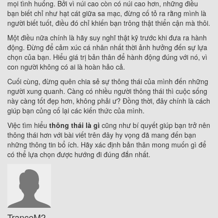
mọi tình huống. Bởi vì núi cao còn có núi cao hơn, những điều
bạn biết chỉ như hạt cát giữa sa mạc, đừng cố tỏ ra rằng mình là
người biết tuốt, điều đó chỉ khiến bạn trông thật thiển cận mà thôi.
Một điều nữa chính là hãy suy nghĩ thật kỹ trước khi đưa ra hành
động. Đừng để cảm xúc cá nhân nhất thời ảnh hưởng đến sự lựa
chọn của bạn. Hiểu giá trị bản thân để hành động đúng với nó, vì
con người không có ai là hoàn hảo cả.
Cuối cùng, đừng quên chia sẻ sự thông thái của mình đến những
người xung quanh. Càng có nhiều người thông thái thì cuộc sống
này càng tốt đẹp hơn, không phải ư? Đồng thời, đây chính là cách
giúp bạn củng cố lại các kiến thức của mình.
Việc tìm hiểu
thông thái là gì
cũng như bí quyết giúp bạn trở nên
thông thái hơn với bài viết trên đây hy vọng đã mang đến bạn
những thông tin bổ ích. Hãy xác định bản thân mong muốn gì để
có thể lựa chọn được hướng đi đúng đắn nhất.
TranceM2